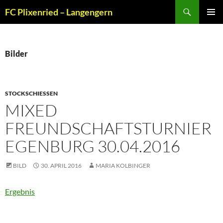
Zum
Suchen
FC Plixenried – Langengern
Inhalt
PRIMÄR
springen
MENÜ
Bilder
STOCKSCHIESSEN
MIXED
FREUNDSCHAFTSTURNIER
EGENBURG 30.04.2016
BILD
30. APRIL 2016
MARIA KOLBINGER
Ergebnis