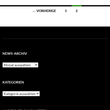
Beitragsnavigation
← VORHERIGE
1
2
NEWS-ARCHIV
News-
Archiv
KATEGORIEN
Kategorien